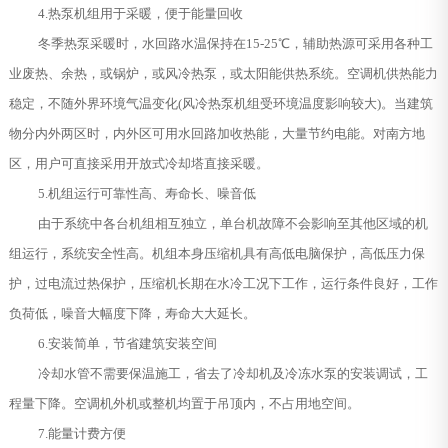
4.热泵机组用于采暖，便于能量回收
冬季热泵采暖时，水回路水温保持在15-25℃，辅助热源可采用各种工
业废热、余热，或锅炉，或风冷热泵，或太阳能供热系统。空调机供热能力
稳定，不随外界环境气温变化(风冷热泵机组受环境温度影响较大)。当建筑
物分内外两区时，内外区可用水回路加收热能，大量节约电能。对南方地
区，用户可直接采用开放式冷却塔直接采暖。
5.机组运行可靠性高、寿命长、噪音低
由于系统中各台机组相互独立，单台机故障不会影响至其他区域的机
组运行，系统安全性高。机组本身压缩机具有高低电脑保护，高低压力保
护，过电流过热保护，压缩机长期在水冷工况下工作，运行条件良好，工作
负荷低，噪音大幅度下降，寿命大大延长。
6.安装简单，节省建筑安装空间
冷却水管不需要保温施工，省去了冷却机及冷冻水泵的安装调试，工
程量下降。空调机外机或整机均置于吊顶内，不占用地空间。
7.能量计费方便