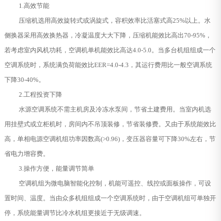
1.高效节能
压缩机选用高效旋转式或涡旋式，容积效率比活塞式高25%以上。水
侧换器采用高效换热器，冷凝温度大大下降，压缩机能效比高出70-95%，
若考虑室内风机功耗，空调机单机能效比高达4.0-5.0。当多台机组组成一个
空调系统时，系统满负荷能效比EER=4.0-4.3，其运行费用比一般空调系统
下降30-40%。
2.工程投资下降
水源空调系统不需主机房及冷冻水泵间，节省土建费用。当室内机选
用挂壁式或立柜机时，房间内不吊顶装修，节省装修费。又由于系统能效比
高，单相电源空调机组功率因数高(>0.96)，变压器容量可下降30%左右，节
省电力增容费。
3.操作方便，能量调节简单
空调机组为微电脑智能化控制，机能可遥控、线控或面板操作，可设
置时间、温度。当由众多机组组成一个空调系统时，由于空调机组可单独开
停，系统能量调节比冷水机组更接近于无级调速。