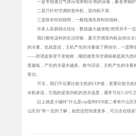
一是专指通过气体压缩来制冷/热的设备，象各类锅炉
二是只针对空调的室外机，室内机不算;
三是除非特别指明，一般指满负荷时的指标。
许多人容易得出结论：数值越大越省电!然而并不一
我们都有这样的生活经验，夏天空调室内机会排出冷
的冷量。也就是说，主机产生的冷量做了两份功，一是降
——所谓皮肤变干变粗糙，咽部难受等空调病都是因为房
度越低，产生的冷凝水越多。换句话说，主机产生的冷量
害功。
可见，我们不仅要比较主机的COP值，更要比较主机
水机来说，它指的是室内机的进水温度，通常可在5-20℃
以上就是小编对“什么是cop值和EER值二者有什么区
么区别”有一定的了解，如您还想知道更多，可点击在线咨询或者