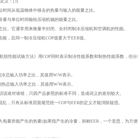
定义：[3]
单位时间从低温物体中移去的热量与输入的能量之比。
制冷量与单位时间输给压缩机轴的能量之比。
率之比。它通常用来衡量半封闭、全封闭制冷压缩机和空调机的性能。
性能，且同一制冷压缩机COP值要大于EER值。
水(热泵)机组性能试验方法》用COP同时表示制冷性能系数和制热性能系数，但分
制冷总输入功率之比，其值用W/W表示。
制热总输入功率之比，其值用W/W表示。
切说谁对谁错，只因产品参照的标准不同，造成词义的差别较大。
混乱，只有从标准层面规范统一COP与EER的定义才能消除疑惑。
入电量所能产生的热量(如果指产生的冷量，则称EER，一个意思，为方便