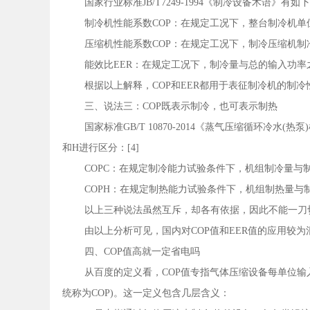
国家行业标准JB/T7249-1994《制冷设备术语》有如下
制冷机性能系数COP：在规定工况下，整台制冷机
压缩机性能系数COP：在规定工况下，制冷压缩机
能效比EER：在规定工况下，制冷量与总的输入功
根据以上解释，COP和EER都用于表征制冷机的制冷
三、说法三：COP既表示制冷，也可表示制热
国家标准GB/T 10870-2014《蒸气压缩循环冷
和H进行区分：[4]
COPC：在规定制冷能力试验条件下，机组制冷量与
COPH：在规定制热能力试验条件下，机组制热量与
以上三种说法虽然互斥，却各有依据，因此不能一刀
由以上分析可见，国内对COP值和EER值的应用较为
四、COP值高就一定省电吗
从百度的定义看，COP值专指气体压缩设备每单位输
统称为COP)。这一定义包含几层含义：