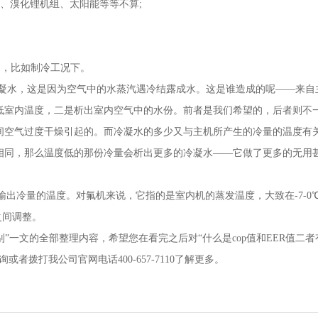
、溴化锂机组、太阳能等等不算;
定，比如制冷工况下。
凝水，这是因为空气中的水蒸汽遇冷结露成水。这是谁造成的呢——来自
低室内温度，二是析出室内空气中的水份。前者是我们希望的，后者则不
间空气过度干燥引起的。而冷凝水的多少又与主机所产生的冷量的温度有
相同，那么温度低的那份冷量会析出更多的冷凝水——它做了更多的无用
输出冷量的温度。对氟机来说，它指的是室内机的蒸发温度，大致在-7-0
之间调整。
别”一文的全部整理内容，希望您在看完之后对“什么是cop值和EER值二者
拨打我公司官网电话400-657-7110了解更多。