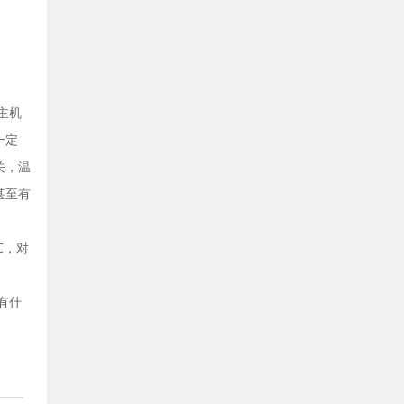
主机
一定
关，温
甚至有
℃，对
有什