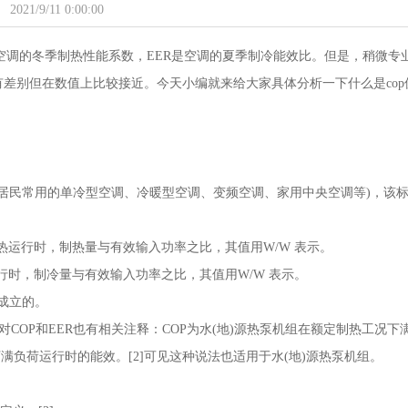
2021/9/11 0:00:00
是空调的冬季制热性能系数，EER是空调的夏季制冷能效比。但是，稍微专
有差别但在数值上比较接近。今天小编就来给大家具体分析一下什么是cop
(适用于居民常用的单冷型空调、冷暖型空调、变频空调、家用中央空调等)，该
热运行时，制热量与有效输入功率之比，其值用W/W 表示。
行时，制冷量与有效输入功率之比，其值用W/W 表示。
成立的。
泵机组》对COP和EER也有相关注释：COP为水(地)源热泵机组在额定制热工况下
满负荷运行时的能效。[2]可见这种说法也适用于水(地)源热泵机组。