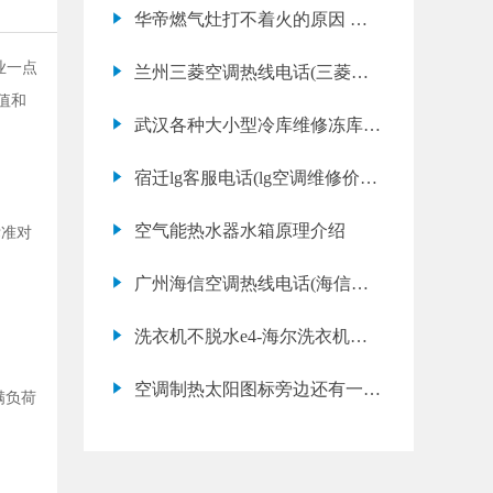
调故障代码e5是什么意思)
华帝燃气灶打不着火的原因 如
何维修燃气灶
业一点
兰州三菱空调热线电话(三菱空
值和
调故障代码e3是什么意思)
武汉各种大小型冷库维修冻库维
修电话各点
宿迁lg客服电话(lg空调维修价格
表)
空气能热水器水箱原理介绍
标准对
广州海信空调热线电话(海信空
调故障代码e3是什么意思)
洗衣机不脱水e4-海尔洗衣机不
脱水
空调制热太阳图标旁边还有一个
满负荷
圆圈里面是太阳是怎么回事？