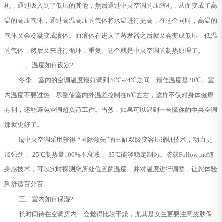
机，通过吸入到了低压的其他，然后通过中央空调的压缩机，从而变成了高
温的高压气体，通过高温高压的气体将水温进行提高，在这个同时，高温的
气体又会冷凝变成液体。而液体在进入了蒸发器之后就又会变成低压，低温
的气体，然后又来进行循环，重复。这个就是中央空调的制热原理了。
二、温度如何设定?
冬季，室内的空调温度最好调到20℃-24℃之间，最佳温度是20℃。室
内温度不要过热，尽量使室内外温差控制在6℃左右，这样不仅对身体健康
有利，还能避免空调超负荷工作。当然，如果可以遇到一台懂你的中央空调
那就更好了。
lg中央空调采用获得 “国际领先”的三缸双级变容压缩机技术，动力更
加强劲，-25℃制热量100%不衰减，-35℃能够稳定制热。搭载Follow me随
身感技术，可以实时探测您所处位置的温度，并对温度进行调整，让您体验
到舒适百分百。
三、室内如何保湿?
长时间待在空调房内，会觉得比较干燥，尤其是女生更要注意皮肤保