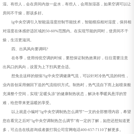
湿。有些人，会在房间内放一盆水，有些人，会用加湿器，如果空调可以让
房间不干燥，那该多好。
lg中央空调引入智能温湿度控制节能技术，智能模拟相对湿度，保持相
对湿度在体感舒适区域的50-60%范围内。在实现节能的同时，使房间不干
燥，生活更滋润。
四、出风风向要调吗?
在冬季，使用传统空调的时候，要想保证制热效果好，往往需要注意
出风口的风向，设置为上下扫风更合适。
想免去这样的烦恼?lg中央空调健康气流，可以针对冷热气流的特性，
业内首创采用侧回下送的气流组织方式。制热时，热气流自下而上如喷泉般
充满整个空间，实现“足暖头凉”的健康制热状态，解决冬季暖风悬浮的苦
难，给您带来更温暖的享受。
以上就是小编对“lg中央空调制热怎么调节”一文的全部整理内容，希望
您在看完之后对“lg中央空调制热怎么调节”有一定的了解，如您还想知道更
多，可点击在线咨询或者拨打我公司官网电话400-657-7110了解更多。