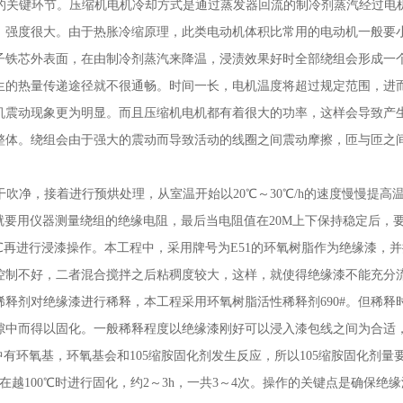
中的关键环节。压缩机电机冷却方式是通过蒸发器回流的制冷剂蒸汽经过电
，强度很大。由于热胀冷缩原理，此类电动机体积比常用的电动机一般要
子铁芯外表面，在由制冷剂蒸汽来降温，浸渍效果好时全部绕组会形成一
生的热量传递途径就不很通畅。时间一长，电机温度将超过规定范围，进
机震动现象更为明显。而且压缩机电机都有着很大的功率，这样会导致产
整体。绕组会由于强大的震动而导致活动的线圈之间震动摩擦，匝与匝之
吹净，接着进行预烘处理，从室温开始以20℃～30℃/h的速度慢慢提高
1h就要用仪器测量绕组的绝缘电阻，最后当电阻值在20M上下保持稳定后，
℃再进行浸漆操作。本工程中，采用牌号为E51的环氧树脂作为绝缘漆，
水量控制不好，二者混合搅拌之后粘稠度较大，这样，就使得绝缘漆不能充分
释剂对绝缘漆进行稀释，本工程采用环氧树脂活性稀释剂690#。但稀释
隙中而得以固化。一般稀释程度以绝缘漆刚好可以浸入漆包线之间为合适
中有环氧基，环氧基会和105缩胺固化剂发生反应，所以105缩胺固化剂量
以在越100℃时进行固化，约2～3h，一共3～4次。操作的关键点是确保绝