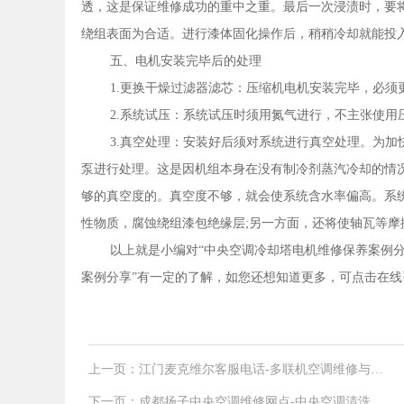
透，这是保证维修成功的重中之重。最后一次浸渍时，要
绕组表面为合适。进行漆体固化操作后，稍稍冷却就能投
五、电机安装完毕后的处理
1.更换干燥过滤器滤芯：压缩机电机安装完毕，必
2.系统试压：系统试压时须用氮气进行，不主张使用
3.真空处理：安装好后须对系统进行真空处理。为
泵进行处理。这是因机组本身在没有制冷剂蒸汽冷却的情况
够的真空度的。真空度不够，就会使系统含水率偏高。系
性物质，腐蚀绕组漆包绝缘层;另一方面，还将使轴瓦等摩
以上就是小编对“中央空调冷却塔电机维修保养案例分
案例分享”有一定的了解，如您还想知道更多，可点击在线咨询或
上一页：江门麦克维尔客服电话-多联机空调维修与保
养
下一页：成都扬子中央空调维修网点-中央空调清洗规