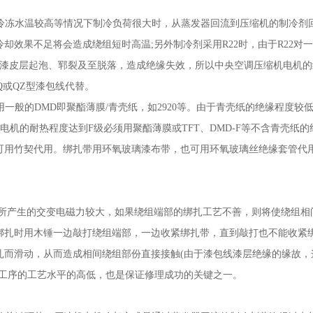
、冷冻水温较高等情况下制冷负荷很大时，从蒸发器回流到压缩机的制冷剂
效果不足将会造成绕组短时高温;另外制冷剂采用R22时，由于R22对
线的漆皮层起泡、郓裂及至脱落，造成绝缘失效，所以中央空调压缩机电机的
Q或QZ型漆包线代替。
一般的DMD即聚酯薄膜/青壳纸，如2920等。由于青壳纸的绝缘程度较
机的耐热程度达到F级必须用聚酯薄膜或TFT、DMD-F等不含青壳纸的
可用竹契代用。绑扎带用环氧玻璃漆布带，也可用环氧玻璃丝绝缘套管代
所产生的交变电磁力较大，如果绕组端部的绑扎工艺不善，则将使绕组相
绑扎时用木锤一边敲打绕组端部，一边收紧绑扎带，直到敲打也不能收紧
扎而滑动，从而造成相间绕组部份直接接触(由于漆包线漆层绝缘的缘故，
道工序的工艺水平的高低，也是保证修理成功的关键之一。