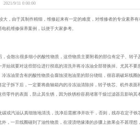
2021/9/11 0:00:00
较大，由于其制作精细，维修起来有一定的难度，对维修者的专业素养有
塔电机维修保养案例，以便于大家参考。
之后，会散出很多细小的酸性物质，这些物质主要附着的部位有定子、转子
一开始就要对这些部位进行彻底的清洗并将冷冻油全部替换掉。尤其不要
，冷冻油里含有的酸性物质会腐蚀浸泡油里的部分绕组，很容易破坏线圈
将定子拆下后，一定要将曲轴箱内的冷冻油清除掉，转子铁芯、机件表面
这些零件的表面，防止其生锈，因为铁锈粉容易堵塞干燥过滤器且影响其
氯化碳或汽油认真细致地清洗，洗净后需擦净并吹干，否则，残存在定子铁
此外，一旦线圈碰到了油性物质，在浸渍绝缘漆的步骤上效果会不甚理想