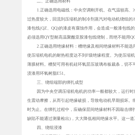
二、正确选用材料
1.正确选用电磁线：中央空调刚开机、在气温较高
过热度较大，回流到压缩机的制冷剂蒸汽对电动机绕组的冷却
漆包线(QZ、QQ)的漆皮有腐蚀作用，会造成一般漆包
必须选用QY型耐高温聚酰亚胺漆包线绕制，而绝不能用Q
2.正确选用绝缘材料：槽绝缘及相间绝缘材料不能选用
使压缩机电机的耐热程度达不到F级绝缘程度。为使压缩机电
薄膜材料。槽契可用有机硅环氧层压玻璃布板裁条，切不
渍漆用环氧树脂E51。
三、绕组端部的绑扎成型
因为中央空调压缩机电机的功率一般都较大，运行时
生震动摩擦，从而引起绝缘破损，导致电动机早期损坏。
时为止。在绑扎过程中，应确保层间绝缘材料不因敲击绑
缺陷不能通过测量检出)，大大降低相间绝缘水平。这一
四、绕组浸漆