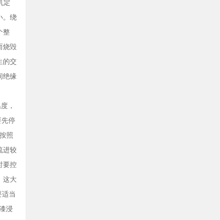
机定
小。绕
个整
而烧毁
生的交
间绝缘
温度，
要先停
并按照
流进较
时要控
，这大
要适当
缘漆浸