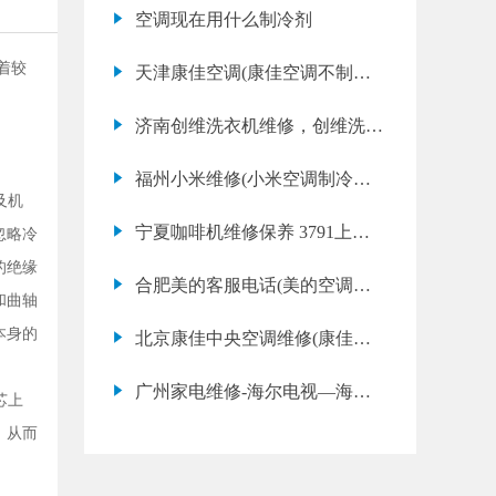
钟后空调不出风了,但风口有点
空调现在用什么制冷剂
点微微的冷风,是电压低吗?急求
着较
解
天津康佳空调(康佳空调不制热
是什么原因)
济南创维洗衣机维修，创维洗衣
机省电吗
福州小米维修(小米空调制冷效
及机
果差是什么原因)
宁夏咖啡机维修保养 3791上海
忽略冷
制冷设备维修培训
的绝缘
合肥美的客服电话(美的空调维
和曲轴
修价格表)
本身的
北京康佳中央空调维修(康佳中
央空调开不了机怎么办)
广州家电维修-海尔电视—海尔
芯上
电视评价介绍
，从而