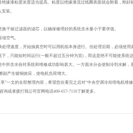
将绝缘漆粘度浓度适当提高。粘度以绝缘漆流过线圈表面就会附着，刚好
入安装。
须更换干燥过滤器的滤芯，以确保修理好的系统含水量小于要求值。
压缩空气。
加快处理速度，开始抽真空时可以用机组本身进行。但处理后期，必须使用
下，只能短时间运行(一般不超过五分钟为宜)，而这是绝不可能使系统
统中所含水份对系统和维修成功影响甚大。一方面水分会使制冷剂水解，
擦副产生镀铜效应，使电机负荷增大。
享”一文的全部整理内容，希望您在看完之后对“中央空调冷却塔电机维
者拨打我公司官网电话400-657-7110了解更多。