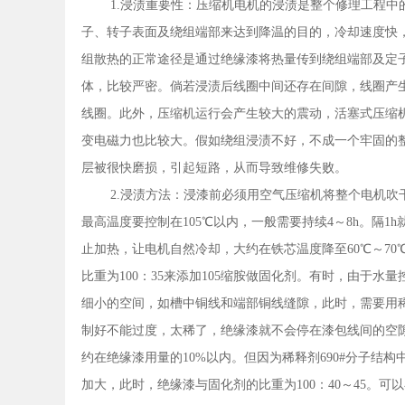
1.浸渍重要性：压缩机电机的浸渍是整个修理工程
子、转子表面及绕组端部来达到降温的目的，冷却速度快
组散热的正常途径是通过绝缘漆将热量传到绕组端部及定
体，比较严密。倘若浸渍后线圈中间还存在间隙，线圈产
线圈。此外，压缩机运行会产生较大的震动，活塞式压缩
变电磁力也比较大。假如绕组浸渍不好，不成一个牢固的
层被很快磨损，引起短路，从而导致维修失败。
2.浸渍方法：浸漆前必须用空气压缩机将整个电机吹干
最高温度要控制在105℃以内，一般需要持续4～8h。隔
止加热，让电机自然冷却，大约在铁芯温度降至60℃～70
比重为100：35来添加105缩胺做固化剂。有时，由于
细小的空间，如槽中铜线和端部铜线缝隙，此时，需要用稀
制好不能过度，太稀了，绝缘漆就不会停在漆包线间的空
约在绝缘漆用量的10%以内。但因为稀释剂690#分子结构
加大，此时，绝缘漆与固化剂的比重为100：40～45。可