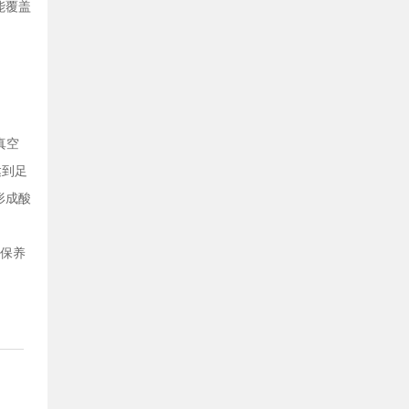
能覆盖
真空
达到足
形成酸
修保养