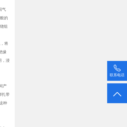
回气
一般的
绕组
低，将
绝缘
用，浸
联系电话
间产
绑扎带
这种