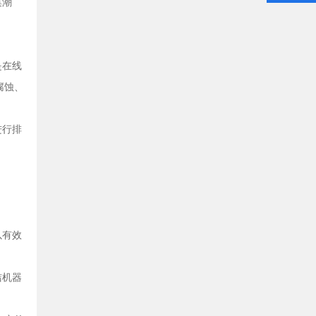
集潮
是在线
腐蚀、
进行排
以有效
洁机器