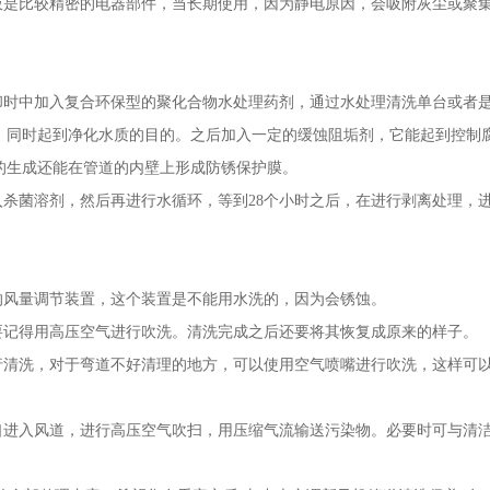
板是比较精密的电器部件，当长期使用，因为静电原因，会吸附灰尘或聚
却时中加入复合环保型的聚化合物水处理药剂，通过水处理清洗单台或者
，同时起到净化水质的目的。之后加入一定的缓蚀阻垢剂，它能起到控制
的生成还能在管道的内壁上形成防锈保护膜。
入杀菌溶剂，然后再进行水循环，等到28个小时之后，在进行剥离处理，
的风量调节装置，这个装置是不能用水洗的，因为会锈蚀。
要记得用高压空气进行吹洗。清洗完成之后还要将其恢复成原来的样子。
行清洗，对于弯道不好清理的地方，可以使用空气喷嘴进行吹洗，这样可
口进入风道，进行高压空气吹扫，用压缩气流输送污染物。必要时可与清