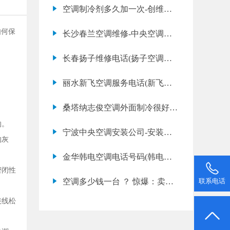
方面的问题讲解
空调制冷剂多久加一次-创维空
调添加制冷剂的原
如何保
长沙春兰空调维修-中央空调水
泵如何保养加油
长春扬子维修电话(扬子空调有
异味怎么办)
丽水新飞空调服务电话(新飞空
调故障代码e1是什么意思)
桑塔纳志俊空调外面制冷很好，
里面不太两凉。
的。
宁波中央空调安装公司-安装中
的灰
央空调贵吧
金华韩电空调电话号码(韩电空
密闭性
调故障代码e0是什么意思)
空调多少钱一台 ？ 惊爆：卖空
联系电话
调竟赚这
接线松