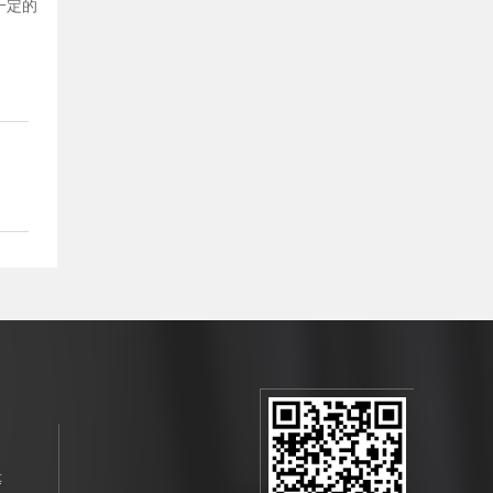
一定的
等