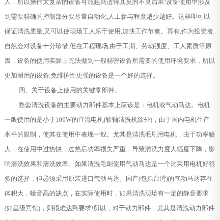
人，所以操作太复杂的设备可能起到适得其反的不良后果!设备使用中涉及
到需要精确的控制部分要尽量自动化,人工参与程度越少越好。这样即可以
保证清洗质量,又可以使现场工人乐于使用,加快工作节奏。再有,作为投资者,
自然会对设备十分珍惜,但在工程现场,由于工期、劳动强度、工人素质等原
因，设备的使用实际上无法做到一般精密设备所需要的使用环境要求，所以
更加耐用的设备,免维护性更强的设备是一个好的选择。
四、关于设备上使用的关键零部件。
整套清洗设备的主要动力部件基本上应该是：电机或气动马达。电机
一般使用的是小于100W的直流电机(软轴清洗机除外)，由于国内电机生产
水平的限制，使其在使用中表现一般。尤其是清洗毛刷用电机，由于功率较
大，在使用中过热快，过热后功率损失严重，导致清洗力度大幅度下降，影
响清洗效果和清洗效率。如果清洗毛刷使用气动马达是一个比采用电机好很
多的选择，但必须采用原装进口气动马达。国产(包括台湾)的气动马达存在
体积大，噪音高的缺点，在实际使用时，如果清洗现场有一定的静音要求
(如星级宾馆)，则很难达到要求!所以，对于动力部件，尤其是清洗动力部件