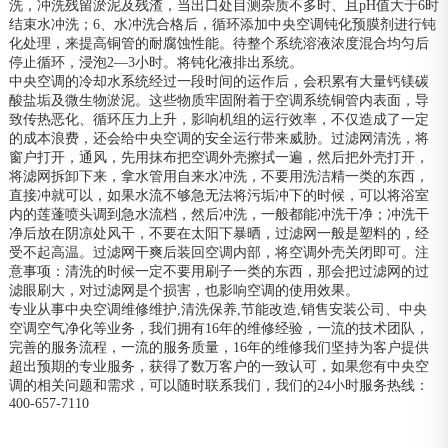
洗，冲洗残留淤泥及残渣，当出口处目测杂质不多时、且pH值大于6时
结束水冲洗；6、水冲洗合格后，循环添加中央空调钝化预膜剂进行钝
化处理，来提高铜管的耐腐蚀性能。待整个系统溶液浓度混合均匀后
停止循环，浸泡2—3小时。将钝化液排出系统。
中央空调的冷却水系统经过一段时间的运作后，会积累有大量钙镁碳
酸盐垢及微生物淤泥。这些物质牢固附着于空调系统铜管内表面，导
致传热恶化、循环压力上升，影响机组的运行效率，不仅造成了一定
的成本浪费，还会给中央空调的安全运行带来威胁。过滤网清洗，将
窗户打开，通风，先用抹布把空调外壳擦拭一遍，然后把外壳打开，
将滤网拆卸下来，拿水管用自来水冲洗，不要用洗洁精一类的东西，
直接冲就可以，如果水流不够急无法将污垢冲下的时候，可以将浴室
内的莲蓬喷头调到急水流档，然后冲洗，一般都能冲洗干净；冲洗干
净后放在阴凉处风干，不要在太阳下暴晒，过滤网一般是塑料的，经
受不起高温。过滤网干爽后装回空调内部，将空调外壳关闭即可。注
意事项：清洗的时候一定不要用刷子一类的东西，那会把过滤网的过
滤眼刷大，对过滤网是个损害，也影响空调的使用效果。
专业从事中央空调维修维护,清洗保养,节能改造,销售安装公司、中央
空调空气净化等业务，我们拥有16年的维修经验，一流的技术团队，
完善的服务流程，一流的服务质量，16年的维修我们坚持为客户提供
超出预期的专业服务，获得了数万客户的一致认可，如果您有中央空
调的相关问题和需求，可以随时联系我们，我们的24小时服务热线：
400-657-7110