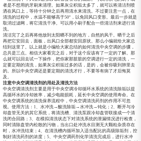
者是不想用的牙刷来清理。如果灰尘积垢太多了，就可以将清洁剂喷
洒在风口上，等待十分钟之后再用清水来清洗。不过要注意一点，在
清洗的过程中，水温不能够高于50°，以免回风口变形。最后一步就是
取消过滤网，将它清洗干净。可以用小刷子配合一些清洁剂来进行清
洗。
清洁完了之后再将他放到太阳晒不到的地方，自然的风干。晒干之后
再把它安回去，面板，出风口全部都安回原状。那么小编就给大家总
结到这里了。以上就是小编给大家总结的如何清洗中央空调的步骤，
总共是三点。相信大家看完之后，对于这个应该有了一定的了解。那
么就可以回去试一下操作，把你家那脏脏的空调进行一定的清洗，一
定要定期的清洗，如果灰尘积垢过多的话，是的，会被你吸到肺里去
的。所以中央空调还是要定期的清洗才行，不要等有病了才后悔莫
及。
注意中央空调清洗剂的用处及清洗方法
中央空调清洗剂主要是用于中央空调冷却循环水系统的清洗除垢以提
高循环水的冷却效率，减少电能损耗，延长中央空调的使用寿命。在
中央空调系统的清洗保养流程中，中央空调清洗药剂的作用不可忽
视。使用方法：1、水冲洗→酸洗除垢→水冲洗→钝化；2、断开与冷
却盘管无关的其它系统，将清洗槽、清洗泵跟冷却盘管联接成一个清
洗闭合回路；3、在模拟清洗状态下对清洗系统的泄漏情况进行检查，
同时清除盘管内松散的污物，当出口处冲洗水目测无大颗粒杂质存在
时，水冲洗结束；4、在清洗槽内循环加入适当配比的高级除垢剂，控
制好清洗药剂的浓度；5、中央空调药剂化学清洗完成后，进行水冲