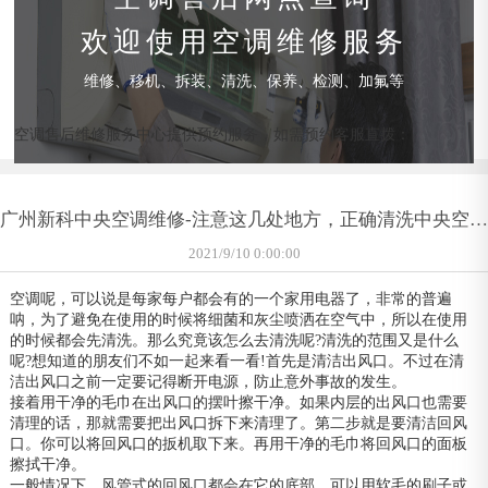
欢迎使用空调维修服务
维修、移机、拆装、清洗、保养、检测、加氟等
空调售后维修服务中心提供预约服务，如需预约客服直拨：
广州新科中央空调维修-注意这几处地方，正确清洗中央空调
很重要
2021/9/10 0:00:00
空调呢，可以说是每家每户都会有的一个家用电器了，非常的普遍
呐，为了避免在使用的时候将细菌和灰尘喷洒在空气中，所以在使用
的时候都会先清洗。那么究竟该怎么去清洗呢?清洗的范围又是什么
呢?想知道的朋友们不如一起来看一看!首先是清洁出风口。不过在清
洁出风口之前一定要记得断开电源，防止意外事故的发生。
接着用干净的毛巾在出风口的摆叶擦干净。如果内层的出风口也需要
清理的话，那就需要把出风口拆下来清理了。第二步就是要清洁回风
口。你可以将回风口的扳机取下来。再用干净的毛巾将回风口的面板
擦拭干净。
一般情况下，风管式的回风口都会在它的底部。可以用软毛的刷子或