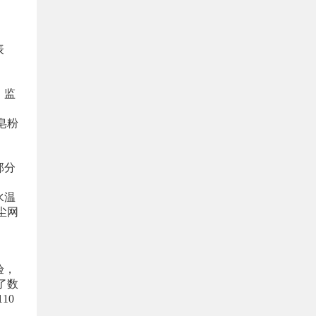
表
，监
皂粉
部分
水温
尘网
验，
了数
10