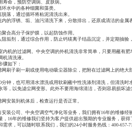
用寿命，预防空调病、皮肤病。
循环水中的各种细菌和藻类。
离脱落，通过循环将粘泥清洗出来。
系统内的浮锈、垢、油污清洗下来，分散排出，还原成清洁的金属
的聚合高分子保护膜，以起防蚀作用。
加入阻垢剂，通过综合作用，防止钙镁离子结晶沉淀，并定期抽验
室内机的过滤网。中央空调的外机清洗非常简单，只要用蘸有肥
调机清洗液。
步骤如下：
过滤网刷子刷一刷或使用电动吸尘器除尘，把附在过滤网上的绝大
—20分钟，也可用清水漂洗或用软刷蘸中性洗涤剂清洗，但清洗时
蕉水等，以免滤尘网变形。此外不要用海绵清洁，否则容易损坏滤
滤网安装到机体后，检查运行是否正常。
销售安装公司、中央空调空气净化等业务，我们拥有16年的维修经
量，16年的维修我们坚持为客户提供超出预期的专业服务，获得
，可以随时联系我们，我们的24小时服务热线：400-657-71