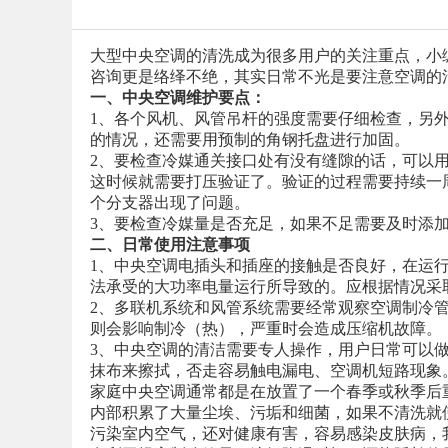
大型中央空调的清洗成为很多用户的关注重点，小
咨询更是络绎不绝，其实日常不光是要注意空调的
一、中央空调维护要点：
1、各个风机、风管吊杆的强度需要仔细检查，另
的情况，还需要用预制的角钢托盘进行加固。
2、要检查冷媒通关接口处有没有缝隙的话，可以
这时候就需要打压验证了。验证的过程需要持续一
个分支器出现了问题。
3、要检查冷媒量是否充足，如果不足需要及时添
二、日常使用注意事项
1、中央空调电插头和插座的接触是否良好，在运
法承受的大功率电量运行所导致的。应根据情况采
2、多联机系统和风管系统需要经常观察空调制冷
则会影响制冷（热），严重时会造成压缩机故障。
3、中央空调的清洁需要专人操作，用户日常可以
抹布来擦拭，否走容易触电漏电、空调机短路现象
家庭中央空调通常都是在放置了一个春季或秋季后
内部积累了大量尘埃、污垢和细菌，如果不清洗就
污染室内空气，还对健康有害，容易感染皮肤病，