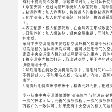
有利于提高制冷效果、缩短降温时间，还能延长使
1.杀菌灭藻：通过向循环系统加入杀菌药剂，清除
2.粘泥剥离：加入剥离剂，将管道内的生物粘泥剥
3.化学清洗：加入化学清洗剂、分散剂、将管道
面。
4.表面预膜：投入预膜药剂，在金属表面形成致密
5.日常养护：加入缓蚀剂，避免金属生锈，同时
控水质。
家庭中央空调清洗主要包括空调外机的裸露部分和
或洗洁精的湿抹布擦洗即可，也可以使用专门的空
家庭中央空调室内机的过滤网是清洗的重点，具体
1.将空调室内机盖打开，取出过滤网，用干净的
脏物清理干净。
2.然后浸泡在特效空调机清洗液中，浸泡时间10
不得超过50，不能用洗衣粉、洗洁精、汽油、香
表面。
3.清洗后用特殊擦净布擦干，检查完好无损，把过
专业从事中央空调维修维护,清洗保养,节能改造,
一流的技术团队，完善的服务流程，一流的服务质
万客户的一致认可，如果您有中央空调的相关问题和需求