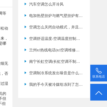
调内机噪音大怎么办)
汽车空调怎么开冷风
调等
电加热壁挂炉与燃气壁挂炉有什
么区别
空调怎么关闭自动模式，并且还
有松动
是制冷的
出来，
空调舒适温度-空调温度控制原
是哪
理
兰州tcl热线电话(tcl空调维修电
话是多少)
南宁长虹空调(长虹空调不制热
太细无
是什么原因)
空调制冷系统发出噪音是什么原
施，否
联系电话
因
用过湿
我的手今天被冷媒给冻到了怎么
办
机的
不但
不但