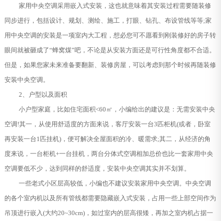
家用中央空调采用嵌入式安装，这也就意味着其安装过程需要随装修
同步进行，包括设计、规划、测绘、施工，打眼、钻孔、布设管线等等;家
用中央空调的安装是一项室内大工程，想必您可不愿看到刚装修好的房子转
眼间就被砸成了“蜂窝煤”吧，不论是从安装方面还是可行性角度都不合适。
但是，如果您家未来准备要翻新、装修房屋，可以考虑到那个时候再随装修
安装中央空调。
2、户型以及面积
小户型家庭，比如住宅面积<60㎡，小编给出的建议是：无需安装中央
空调!其一，从使用舒适度的方面来说，客厅安装一台3匹柜机(或者，卧室
再安装一台1匹挂机)，便可解决全屋面积的冷、暖需求;其二，从经济的角
度来说，一台柜机+一台挂机，两台分体式空调相加总价也比一套家用中央
空调要低不少，达到同样的舒适度，安装中央空调其实并不划算。
一些老式小区层高较低，小编也不建议安装家用中央空调。中央空调
的各个室内机以及所有管线都需要隐藏嵌入式安装，占用一些上部空间作为
吊顶进行嵌入(大约20~30cm)，如过室内的层高很矮，再加之室内机占据一