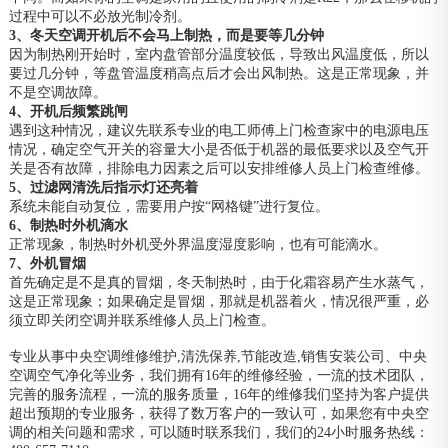
过程中可以不必放光制冷剂。
3、冬天空调开机后不会马上制热，而是要等几分钟
因为制热刚开始时，室内盘管部分温度较低，导致出风温度低，所以
要过几分钟，等盘管温度稍高点后才会出风制热。这是正常现象，并
不是空调故障。
4、开机后频繁跳闸
遇到这种情况，建议先联系专业的电工师傅上门检查家中的电源电压
情况，确定空气开关的容量大小是否低于机器的最低要求以及空气开
关是否有故障，排除电力因素之后可以安排维修人员上门检查维修。
5、过滤网清洗后指示灯还亮着
系统未能自动复位，需要用户按“网格键”进行复位。
6、制热时外机滴水
正常现象，制热时外机受外界温度湿度影响，也有可能滴水。
7、外机冒烟
首先确定是不是真的冒烟，冬天制热时，由于化霜容易产生水蒸气，
这是正常现象；如果确定是冒烟，那就是机器着火，情况很严重，必
须立即关闭空调并联系维修人员上门检查。
专业从事中央空调维修维护,清洗保养,节能改造,销售安装公司、中央
空调空气净化等业务，我们拥有16年的维修经验，一流的技术团队，
完善的服务流程，一流的服务质量，16年的维修我们坚持为客户提供
超出预期的专业服务，获得了数万客户的一致认可，如果您有中央空
调的相关问题和需求，可以随时联系我们，我们的24小时服务热线：