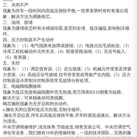
三、关闭不严
现象为停车一段时间内高低压很快平衡,一世界形势时有时有液出现
象，解决方法为调换铁芯。
三、油堵、脏堵
现象为微堵状态时有冷感或结霜,直至到全堵、低压偏低,影响制冷循
环。
四、压力控制器不产生动作
现象为：（1）电气线路有故障或接错;（2）电接点拉毛或粘连;（3）
冷库工程机械动作元件失灵;（4）联接管路油堵;（5）无信号输入;
（6）有泄漏；
五、失控
现象为：（1）调定值有误;（2）定位脱落;（3）机械元件变形及弹簧
力变值;（4）高低压信号接错,信号管变形或弯曲产生内阻;（5）压力
控制器远冷库制冷控制系统常见故障分析处理。
五、电磁阀线圈烧坏
现象为低压负值电磁线圈外壳无热感,用万用表RX10测量为短路。
解决方法：可单独换掉同类线圈。
阀芯搁死现象为无开启和闭合动作。
a.搁在关闭位置时低压为负值,无制冷循环。
.搁在开启位置,停车后高低压很快平衡,开车时易造成液出。解决方法
为清洗。
中央空调维修维护,清洗保养,节能改造,销售安装公司、中央空调空气
净化等业务，我们拥有16年的维修经验，一流的技术团队，完善的服