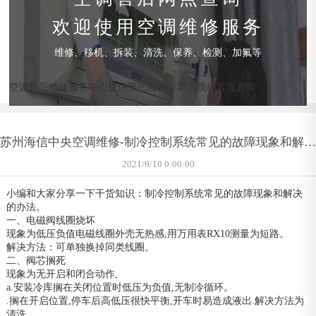
欢迎使用空调维修服务
维修、移机、拆装、清洗、保养、检测、加氟等
空调售后维修服务中心提供预约服务，如需预约客服直拨：
苏州海信中央空调维修-制冷控制系统常见的故障现象和解决
的办法
2021/9/10 0:00:00
小编和大家分享一下干货知识：制冷控制系统常见的故障现象和解决
的办法。
一、电磁阀线圈烧坏
现象为低压负值电磁线圈外壳无热感,用万用表RX10测量为短路。
解决方法：可单独换掉同类线圈。
二、阀芯搁死
现象为无开启和闭合动作,
a.安装冷库搁在关闭位置时低压为负值,无制冷循环。
.搁在开启位置,停车后高低压很快平衡,开车时易造成液出.解决方法为
清洗。