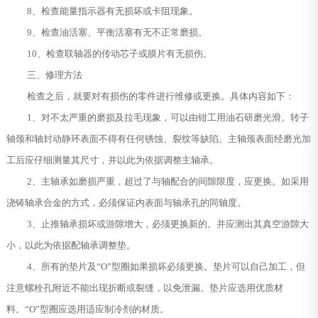
8、检查能量指示器有无损坏或卡阻现象。
9、检查油活塞、平衡活塞有无不正常磨损。
10、检查联轴器的传动芯子或膜片有无损伤。
三、修理方法
检查之后，就要对有损伤的零件进行维修或更换。具体内容如下：
1、对不太严重的磨损及拉毛现象，可以由钳工用油石研磨光滑。转子
轴颈和轴封动静环表面不得有任何锈蚀、裂纹等缺陷。主轴颈表面经磨光加
工后应仔细测量其尺寸，并以此为依据调整主轴承。
2、主轴承如磨损严重，超过了与轴配合的间隙限度，应更换。如采用
浇铸轴承合金的方式，必须保证内表面与轴承孔的同轴度。
3、止推轴承损坏或游隙增大，必须更换新的。并应测出其真空游隙大
小，以此为依据配轴承调整垫。
4、所有的垫片及“O”型圈如果损坏必须更换。垫片可以自己加工，但
注意螺栓孔附近不能出现折断或裂缝，以免泄漏。垫片应选用优质材
料。“O”型圈应选用适应制冷剂的材质。