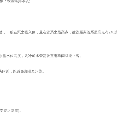
板下设置集排水坑;
处，一般在泵之吸入侧，且在管系之最高点，建议距离管系最高点有2M
水盘水位高度，则冷却水管需设置电磁阀或逆止阀。
头附近，以避免潮湿及污染。
。
支架之防震)。