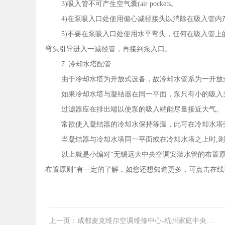
3)吸入管不可产生空气囊(air pockets。
4)在泵吸入口处使用偏心减径接头以消除在吸入管内
5)不要在泵吸入口处使用水平弯头，任何在吸入管
弯头引导进入一减径管，再接到泵入口。
7. 冷却水塔配管
由于冷却水塔为开放式设备，故冷却水管系为一开放
如果冷却水塔与凝结器在同一平面，泵只有小的吸入
过滤器应在排出端以使泵的吸入端能尽量接近大气。
常欲使入凝结器的冷却水保持等温，此可在冷却水塔
当凝结器与冷却水塔同一平面或在冷却水塔之上时,
以上就是小编对“无锡远大中央空调安装水管的布置原
布置原则”有一定的了解，如您还想知道更多，可点击在线咨询或
上一页：成都麦克维尔空调维修中心-杭州家庭中央空