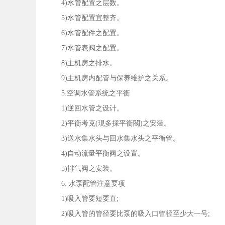
4)水管配置之层数。
5)水管配置宜整齐。
6)水管配件之配置。
7)水管表阀之配置。
8)主机房之排水。
9)主机房内配管与保养维护之关系。
5.空调水管系统之平衡
1)逆回水管之设计。
2)平衡考克(現多採平衡閥)之安装。
3)送水集水头与回水集水头之平衡管。
4)自动流量平衡阀之设置。
5)排气阀之安装。
6. 水泵配管注意要项
1)吸入管要短要直;
2)吸入管的管径要比泵的吸入口管径至少大一号;