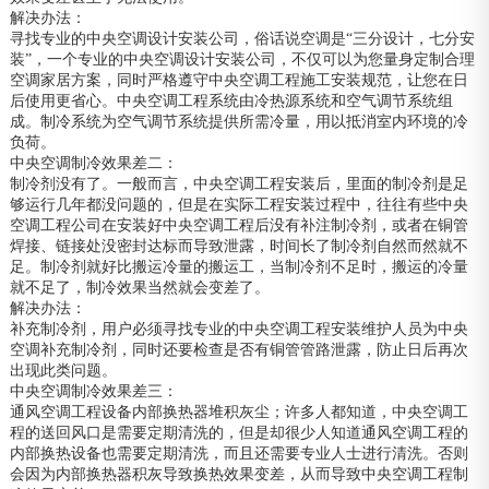
解决办法：
寻找专业的中央空调设计安装公司，俗话说空调是“三分设计，七分安
装”，一个专业的中央空调设计安装公司，不仅可以为您量身定制合理
空调家居方案，同时严格遵守中央空调工程施工安装规范，让您在日
后使用更省心。中央空调工程系统由冷热源系统和空气调节系统组
成。制冷系统为空气调节系统提供所需冷量，用以抵消室内环境的冷
负荷。
中央空调制冷效果差二：
制冷剂没有了。一般而言，中央空调工程安装后，里面的制冷剂是足
够运行几年都没问题的，但是在实际工程安装过程中，往往有些中央
空调工程公司在安装好中央空调工程后没有补注制冷剂，或者在铜管
焊接、链接处没密封达标而导致泄露，时间长了制冷剂自然而然就不
足。制冷剂就好比搬运冷量的搬运工，当制冷剂不足时，搬运的冷量
就不足了，制冷效果当然就会变差了。
解决办法：
补充制冷剂，用户必须寻找专业的中央空调工程安装维护人员为中央
空调补充制冷剂，同时还要检查是否有铜管管路泄露，防止日后再次
出现此类问题。
中央空调制冷效果差三：
通风空调工程设备内部换热器堆积灰尘；许多人都知道，中央空调工
程的送回风口是需要定期清洗的，但是却很少人知道通风空调工程的
内部换热设备也需要定期清洗，而且还需要专业人士进行清洗。否则
会因为内部换热器积灰导致换热效果变差，从而导致中央空调工程制