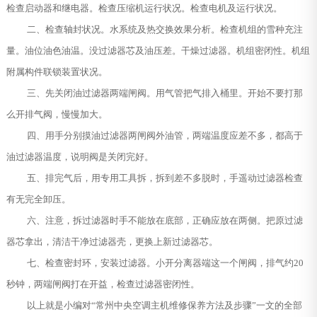
检查启动器和继电器。检查压缩机运行状况。检查电机及运行状况。
二、检查轴封状况。水系统及热交换效果分析。检查机组的雪种充注
量。油位油色油温。没过滤器芯及油压差。干燥过滤器。机组密闭性。机组
附属构件联锁装置状况。
三、先关闭油过滤器两端闸阀。用气管把气排入桶里。开始不要打那
么开排气阀，慢慢加大。
四、用手分别摸油过滤器两闸阀外油管，两端温度应差不多，都高于
油过滤器温度，说明阀是关闭完好。
五、排完气后，用专用工具拆，拆到差不多脱时，手遥动过滤器检查
有无完全卸压。
六、注意，拆过滤器时手不能放在底部，正确应放在两侧。把原过滤
器芯拿出，清洁干净过滤器壳，更换上新过滤器芯。
七、检查密封环，安装过滤器。小开分离器端这一个闸阀，排气约20
秒钟，两端闸阀打在开益，检查过滤器密闭性。
以上就是小编对“常州中央空调主机维修保养方法及步骤”一文的全部