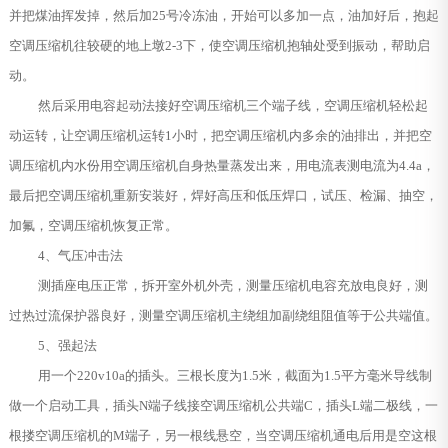
并把煤油挥发掉，然后加25号冷冻油，开始可以多加一点，油加好后，抱起
空调压缩机往较硬的地上墩2-3下，使空调压缩机抱轴处受到振动，帮助启
动。
然后采用电容起动法接好空调压缩机三个端子线，空调压缩机轻松起
动运转，让空调压缩机运转1小时，把空调压缩机内多余的油排出，并把空
调压缩机内水份用空调压缩机自身热量蒸发出来，用电流表测电流为4.4a，
最后把空调压缩机重新安装好，焊好高压和低压焊口，试压、检漏、抽空，
加氟，空调压缩机恢复正常。
4、气压冲击法
测插座电压正常，拆开室外机外壳，测量压缩机电容充放电良好，测
过热过流保护器良好，测量空调压缩机主绕组加副绕组阻值等于公共端值。
5、强起法
用一个220v10a的插头。三根长度为1.5米，截面为1.5平方毫米导线制
做一个启动工具，插头N端子线接空调压缩机公共端C，插头L端二极线，一
根搂空调压缩机的M端子，另一根线悬空，当空调压缩机通电后用是空这根