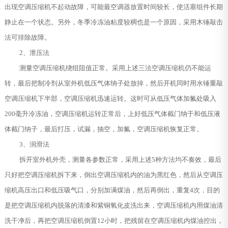
出现空调压缩机不起动故障，可能最空调器放置时间较长，使活塞组件长期
静止在一个状态。另外，冬季冷冻油粘度较稠也是一个原因，采用木锤敲击
法可排除故障。
2、泄压法
测量空调压缩机绕组阻值正常。采用上述三法空调压缩机仍不能运
转，最后把制冷剂从室外机低压气体纳子处放掉，然后开机同时用水锤重敲
空调压缩机下半部，空调压缩机迅速运转。这时可从低压气体加氟处吸入
200毫升冷冻油，空调压缩机运转正常后，上好低压气体截门纳于和低压液
体截门纳子，最后打压，试漏，抽空，加氟，空调压缩机恢复正常。
3、润滑法
拆开室外机外壳，测量各参数正常，采用上述5种方法均不奏效，最后
只好把空调压缩机拆下来，倒出空调压缩机内的油为黑红色，然后从空调压
缩机高压出口和低压吸气口，分别加满煤油，然后再倒出，重复4次，目的
是把空调压缩机内脱落的清漆和紫铜氧化皮洗出来，空调压缩机内用煤油清
洗干净后，再把空调压缩机倒置12小时，把残留在空调压缩机内煤油控出，