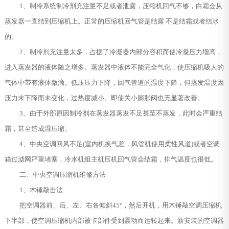
1、制冷系统制冷剂充注量不足或者泄露，压缩机回气不够，白霜会从
蒸发器一直结到压缩机上。正常的压缩机回气管是结露 不是结霜或者结冰
的。
2、制冷剂充注量太多，占据了冷凝器内部分容积而使冷凝压力增高，
进入蒸发器的液体随之增多。蒸发器中液体不能完全气化，使压缩机吸人的
气体中带有液体微滴。低压压力下降，回气管道的温度下降，但蒸发温度因
压力未下降而未变化，过热度减小。即使关小膨胀阀也无显著改善。
3、由于外部原因制冷剂在蒸发器蒸发不足甚至不蒸发，此时会严重结
霜，甚至造成湿压缩。
4、中央空调回风不足(室内机换气差，风管机使用柔性风道)或者空调
箱过滤网严重堵塞，冷水机组主机压机回气管会结霜，排气温度也很低。
二、中央空调压缩机维修方法
1、木锤敲击法
把空调器前、后、左、右各倾斜45°，然后开机，用木锤敲空调压缩机
下半部，使空调压缩机内部被卡部件受到震动而运转起来。新安装的空调器