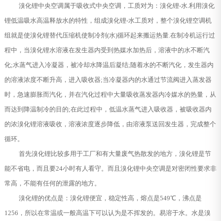
溴化锂中央空调属于吸收式中央空调，工质对为：溴化锂-水.利用溴化
锂低温吸水高温释放水的特性，组成溴化锂-水工质对，整个溴化锂空调机
组就是使溴化锂替代压缩机使制冷剂(水)循环起来搬运热量.在制冷机运行过
程中，当溴化锂水溶液在发生器内受到热媒水加热后，溶液中的水不断汽
化;水蒸气进入冷凝器，被冷却水降温后凝结;随着水的不断汽化，发生器内
的溶液浓度不断升高，进入吸收器;当冷凝器内的水通过节流阀进入蒸发器
时，急速膨胀而汽化，并在汽化过程中大量吸收蒸发器内冷媒水的热量，从
而达到降温制冷的目的;在此过程中，低温水蒸气进入吸收器，被吸收器内
的浓溴化锂溶液吸收，溶液浓度逐步降低，由溶液泵送回发生器，完成整个
循环。
首先溴化锂比较多用于工厂和有大量废气热散发的地方，溴化锂是节
能不省电，而且要24小时有人看守。而且溴化锂中央空调是对密闭性要求非
常高，不能有任何的泄露的地方。
溴化锂的优点是：溴化锂便宜，稳定性高，熔点是549℃，沸点是
1256，所以在常温或一般高温下可以认为是不挥发的。易溶于水。水是溴