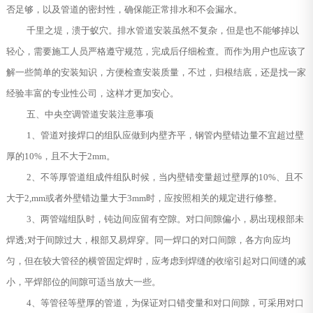
否足够，以及管道的密封性，确保能正常排水和不会漏水。
千里之堤，溃于蚁穴。排水管道安装虽然不复杂，但是也不能够掉以
轻心，需要施工人员严格遵守规范，完成后仔细检查。而作为用户也应该了
解一些简单的安装知识，方便检查安装质量，不过，归根结底，还是找一家
经验丰富的专业性公司，这样才更加安心。
五、中央空调管道安装注意事项
1、管道对接焊口的组队应做到内壁齐平，钢管内壁错边量不宜超过壁
厚的10%，且不大于2mm。
2、不等厚管道组成件组队时候，当内壁错变量超过壁厚的10%、且不
大于2,mm或者外壁错边量大于3mm时，应按照相关的规定进行修整。
3、两管端组队时，钝边间应留有空隙。对口间隙偏小，易出现根部未
焊透;对于间隙过大，根部又易焊穿。同一焊口的对口间隙，各方向应均
匀，但在较大管径的横管固定焊时，应考虑到焊缝的收缩引起对口间缝的减
小，平焊部位的间隙可适当放大一些。
4、等管径等壁厚的管道，为保证对口错变量和对口间隙，可采用对口