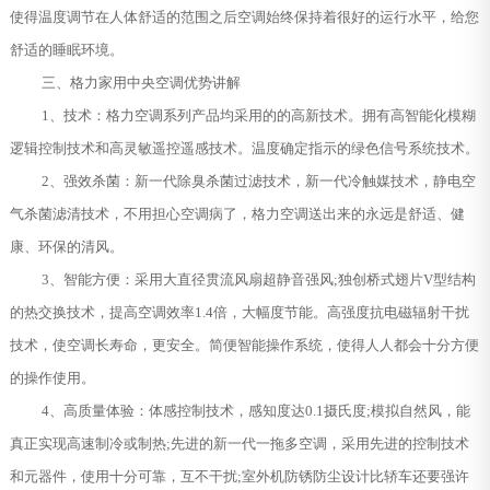
使得温度调节在人体舒适的范围之后空调始终保持着很好的运行水平，给您
舒适的睡眠环境。
三、格力家用中央空调优势讲解
1、技术：格力空调系列产品均采用的的高新技术。拥有高智能化模糊
逻辑控制技术和高灵敏遥控遥感技术。温度确定指示的绿色信号系统技术。
2、强效杀菌：新一代除臭杀菌过滤技术，新一代冷触媒技术，静电空
气杀菌滤清技术，不用担心空调病了，格力空调送出来的永远是舒适、健
康、环保的清风。
3、智能方便：采用大直径贯流风扇超静音强风;独创桥式翅片V型结构
的热交换技术，提高空调效率1.4倍，大幅度节能。高强度抗电磁辐射干扰
技术，使空调长寿命，更安全。简便智能操作系统，使得人人都会十分方便
的操作使用。
4、高质量体验：体感控制技术，感知度达0.1摄氏度;模拟自然风，能
真正实现高速制冷或制热;先进的新一代一拖多空调，采用先进的控制技术
和元器件，使用十分可靠，互不干扰;室外机防锈防尘设计比轿车还要强许