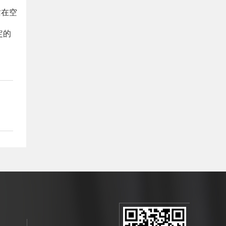
站在空
定的