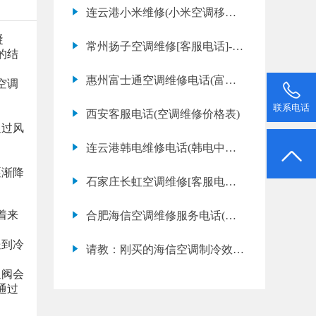
连云港小米维修(小米空调移机
价格表)
凝
常州扬子空调维修[客服电话]-常
的结
州扬子空调维修服务中心
惠州富士通空调维修电话(富士
空调
通空调故障代码e6是什么意思)
联系电话
西安客服电话(空调维修价格表)
通过风
连云港韩电维修电话(韩电中央
空调不制冷是什么原因)
逐渐降
石家庄长虹空调维修[客服电话]-
石家庄长虹空调维修服务中心
着来
合肥海信空调维修服务电话(海
信空调故障代码大全)
送到冷
请教：刚买的海信空调制冷效果
奇差是怎么回事？
通阀会
通过