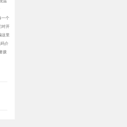
环境温
时
每一个
们对开
编这里
代码介
者拨