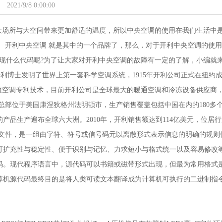
2021/9/8 0:00:00
们大场所与大空间带来更加舒适的温度，所以中央空调的使用在我们生活中
 开利中央空调 就是其中的一个品牌了，那么，对于开利中央空调的使
现什么代码呢?为了让大家对开利中央空调的故障有一定的了解，小编就
·开利博士发明了世界上第一套科学空调系统，1915年开利公司正式在纽约
项空调专利技术，目前开利公司是全球最大的暖通空调和冷冻设备供应商
总部位于美国康涅狄格州法明顿市，生产销售覆盖包括中国在内的180多
产品生产遍布全球六大洲。2010年，开利销售额达到114亿美元，位居
源文件，是一组由字符、符号或信号码元以离散形式表示信息的明确的规则
可扩充性与稳定性、便于识别与记忆、力求短小与格式统一以及容易修改
码。现代程序语言中，源代码可以书籍或磁带形式出现，但最为常用格式
算机源代码最终目的是将人类可读文本翻译成为计算机可执行的二进制指