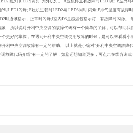
ED2[红灯]LED3[黄灯]为外机灯。 A压机停且有故障时LED1亮; B室外
护时LED1闪烁; E压机过载时LED2与 LED3同时 闪烁;F排气温度有故障
 H室内D2时通讯指示，正常时闪烁;I室内D3是感温包指示灯，有故障时闪烁。 
现象，所以说对开利中央空调的故障代码有一个简单的了解，可以帮助我
一个更好的掌握，在遇到开利中央空调使用故障的时候，是可以来看看小
开利中央空调故障有一定的帮助。 以上就是小编对“开利中央空调故障
空调故障代码介绍”有一定的了解，如您还想知道更多，可点击在线咨询或