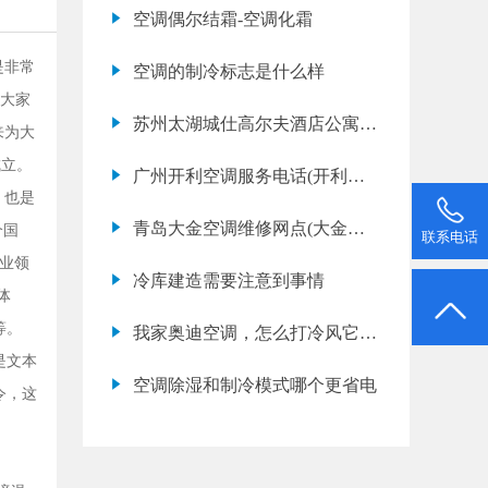
空调偶尔结霜-空调化霜
是非常
空调的制冷标志是什么样
用大家
苏州太湖城仕高尔夫酒店公寓中
来为大
央空调推荐-中央
成立。
广州开利空调服务电话(开利空
，也是
调故障代码e1是什么意思)
青岛大金空调维修网点(大金空
个国
联系电话
调清洗保养多少钱一次)
行业领
冷库建造需要注意到事情
体
等。
我家奥迪空调，怎么打冷风它自
是文本
己就变热风呢？
空调除湿和制冷模式哪个更省电
令，这