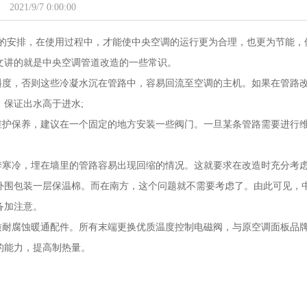
2021/9/7 0:00:00
的安排，在使用过程中，才能使中央空调的运行更为合理，也更为节能，
文讲的就是中央空调管道改造的一些常识。
斜度，否则这些冷凝水沉在管路中，容易回流至空调的主机。如果在管路
保证出水高于进水;
维护保养，建议在一个固定的地方安装一些阀门。一旦某条管路需要进行
季寒冷，埋在墙里的管路容易出现回缩的情况。这就要求在改造时充分考
外围包装一层保温棉。而在南方，这个问题就不需要考虑了。由此可见，
备加注意。
质耐腐蚀暖通配件。所有末端更换优质温度控制电磁阀，与原空调面板品
的能力，提高制热量。