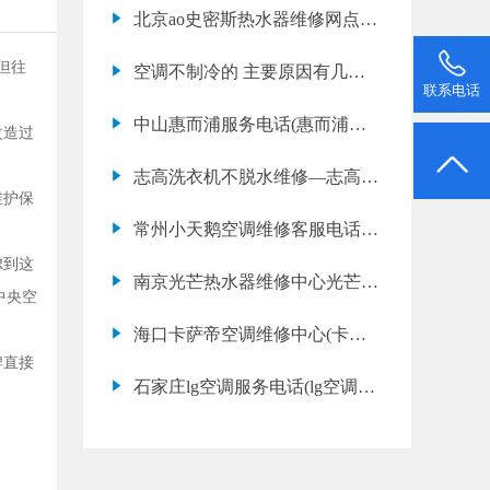
调不制冷应该怎么办)
北京ao史密斯热水器维修网点,
北京史密斯热
但往
空调不制冷的 主要原因有几
联系电话
点？
中山惠而浦服务电话(惠而浦空
改造过
调维修多少钱)
志高洗衣机不脱水维修—志高洗
维护保
衣机不脱水是什
常州小天鹅空调维修客服电话
(小天鹅空调开不了机怎么办)
虑到这
南京光芒热水器维修中心光芒厂
中央空
家服务
海口卡萨帝空调维修中心(卡萨
牌直接
帝空调网点地址查询)
石家庄lg空调服务电话(lg空调故
障代码e1是什么意思)