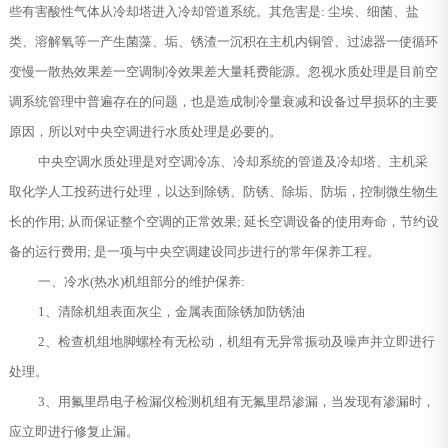
些有害酸性气体从冷却塔进入冷却管道系统。其危害是: 尘埃、细菌、盐
类、溶解氧等一产生菌藻、垢、锈渣一沉积在主机内铜管、过滤器一使循环
变慢一散热效果差一空调制冷效果差大量耗费能源。忽视水质处理是目前空
调系统管理中普遍存在的问题，也是造成制冷量衰减和设备过早损坏的主要
原因，所以对中央空调进行水质处理是必要的。
中央空调水质处理是对空调冷冻、冷却系统的管道及冷却塔、主机采
取化学人工投药进行处理，以达到除锈、防锈、除垢、防垢，控制微生物生
长的作用; 从而保证整个空调的正常效果; 延长空调设备的使用寿命，节约设
备的运行费用; 是一项与中央空调建设同步进行的常年保养工程。
一、冷水(热水)机组部分的维护保养:
1、清除机组表面灰尘，金属表面除锈加防锈油
2、检查机组地脚螺栓有无松动，机组有无异常振动及噪声并立即进行
处理。
3、用氟里昂电子检漏仪检测机组有无氟里昂渗漏，当发现有渗漏时，
应立即进行修复止漏。