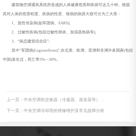
建筑物空调通风系统所造成的人体健康危害和疾病可达几十种。根据
其对人体的危害程度、疾病的性质、致病的病原大致可分为三大类：
1、急性传染病(如军团病、SARS);
2、过敏性疾病(包括过敏性肺炎、加湿器热病等);
3、“病态建筑综合症”;
其中“军团病(Legionellosis)”,在北美、欧洲、亚洲和非洲许多国家(包括
中国)发生过，死亡率5%―30%。
上一页：中央空调热交换器（冷凝器、蒸发器等）的
维修知识
下一页：中央空调冷却塔的维修维护及常见故障分析