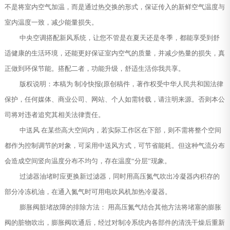
不是将室内空气加温，而是通过热交换的形式，保证传入的新鲜空气温度与
室内温度一致，减少能量损失。
中央空调搭配新风系统，让您不管是在夏天还是冬季，都能享受到舒
适健康的生活环境，还能更好保证室内空气的质量，并减少热量的损失，真
正做到环保节能。搭配二者，功能升级，舒适生活你我共享。
版权说明：本稿为 制冷快报(原创稿件，著作权受中华人民共和国法律
保护，任何媒体、商业公司、网站、个人如需转载，请注明来源。否则本公
司将对违者追究其相关法律责任。
中送风 在某些高大空间内，若实际工作区在下部，则不需将整个空间
都作为控制调节的对象，可采用中送风方式，可节省能耗。但这种气流分布
会造成空间竖向温度分布不均匀，存在温度“分层”现象。
过滤器油堵时应更换新过滤器，同时用高压氮气吹出冷凝器内积存的
部分冷冻机油，在通入氮气时可用电吹风机加热冷凝器。
膨胀阀脏堵故障的排除方法： 用高压氮气结合其他方法将堵塞的膨胀
阀的脏物吹出，膨胀阀吹通后，经过对制冷系统内各部件的清洗干燥后重新