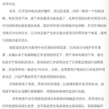
水排出去。
首先，打开室内机的保护栅栏，清洁其表面，内部一般有一个初级滤
网，将其清洗干净。接下来就要清洁换热器了，先将空调室内机专用清洁剂
均匀的喷洒在换热器的表面，随后等待清洁剂稍微开始溶解，开启空调的制
冷模式30分钟左右，让冷热交换产生的冷凝水把清洁剂带到各个角落，最终
污垢随冷凝水流出。
墙面遥控器作为家用中央空调的控制装置，它的清洁与维护非常重
要，在确认各个按键都能正常使用的情况下，用干净抹布擦拭干净。最后，
则是对于新风机的清洁，新风机的工作原理决定了它需要定期进行滤网更
换，其使用寿命一般是在3年左右，当然，这需要用户根据自己的使用环境
来决定，污染严重的环境下更换周期相应缩短。
仔细检查各个风机、风管吊杆的强度，以及螺丝配件是否有松动，如
强度不够应在顶棚打膨胀螺栓，用预制的角钢托盘进行加固。
、经常检查中央空调器电器插头和插座的接触是否良好，若发现在运
行时电源线或插头发烫，这可能是因为电器接线太细或插头、插座接触不