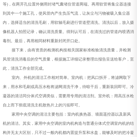
等)，在两开孔位置外侧用封堵气囊堵住管道两端。再用软管将集尘器连接
到其中一个施工孔，使风管内产生负压气流，让灰尘与污物被吸入集尘器
内，选择适当的清洗毛刷，用软轴毛刷进行管道壁清洗。清洗以后，放入摄
像机器人拍照记录，确认清洗质量。得到认可后，在清洗过的管道内喷洒消
毒剂。最后，再用相同材料重新封闭开口处。
接下来，由有资质的检测机构按相关国家标准检验清洗质量，并检测
风管清洗消毒后的空气质量，根据施工详细记录整理出报告呈送给客户，至
此，清洗工作全部完成。
室内、外机的清洁工作相对简单。室内机：把风口拆开，将滤网取下
来，用水和毛刷或高压水枪将滤网清洗干净，待晾干后，重新装回即可。冷
凝器的清洁同分体式空调类似，需要用专用的清洁剂。室外机：用高压水枪
自上而下彻底清洗主机散热片上的污垢即可。
家用中央空调的清洁主要包括：室内机换热器、墙面遥控器以及新风
机的清洁。其实，家用中央空调的室内机构造与普通分体式空调室内机的结
构并无太大区别，只不过一般内机都内置提升泵和水盘，能够及时的把冷凝