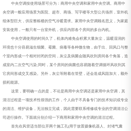
中央空调按使用场景可分为：商用中央空调和家用中央空调。商用中
央空调一般应用场景为医院、超市、商场、写字楼等大型公共场所，室外机
组体型巨大，供应整栋楼的空气冷暖需求。家用中央空调顾名思义，为家庭
安装使用，一般只有一台室外机，供应内部各个房间的多台内机。
中央空调使用的时间久了，机体内难免会积累大量灰尘，温暖湿润的
环境也十分容易滋生细菌、霉菌、病毒等各种微生物，由于出、回风口与整
个室内形成一个相对封闭的空间，灰尘及病菌会随风吹到房间各个角落，造
成室内二次空气污染;同时，某个房间的病菌也容易随着空调循环风吹到其
它房间形成交叉感染。另外，灰尘等附着在管壁，还会造成风阻加大，额外
损耗能源。
这里，要明确一点的是，不论是商用中央空调还是家用中央空调，其
清洁过程是一项技术性很强的工作，个人由于不具备专门的技术知识或专业
的清洁、维护设备，无法独立完成，因此需要联系维修或专业的空调清洁公
司进行操作。下面就分别介绍一下商用和家用中央空调的清洁过程。
首先在风管适当部位开两个施工孔(用于放置摄像机器人、封堵气囊