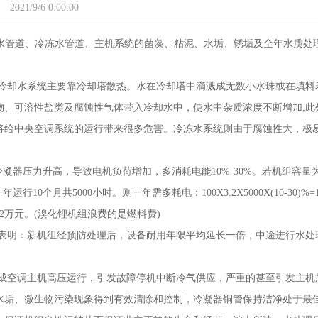
2021/9/6 0:00:00
却水管道、冷冻水管道、主机系统的菌藻、粘泥、水垢、锈垢及全年水质处
冷却水系统主要靠冷却塔散热。水在冷却塔中滴溅成无数小水珠或在填料
物、可溶性盐类及腐蚀性气体带入冷却水中，使水中杂质浓度不断增加;此
将给中央空调系统的运行带来很多危害。冷冻水系统则由于腐蚀性大，极
冷凝器压力升高，导致电机负荷增加，多消耗电能10%-30%。若机组容量为
10个月共5000小时。则一年需多耗电：100X3.2X5000X(10-30)%=12
0.72万元。(溴化锂机组浪费的是燃料费)
表明：新机组经预防处理后，设备耐用年限平均延长一倍，中途进行水处
成空调主机高压运行，引发故障停机中断冷气供应，严重的甚至引发主机
水垢、微生物污染现象得到有效清除和控制，冷凝器铜管保持洁净处于最