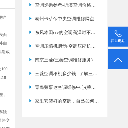
调故障代码e3是什么意思)
空调选购参考-折装空调价格是
多少
理维
泰州卡萨帝中央空调维修网点
(卡萨帝中央空调维修多少钱)
东风本田crv的空调高温时不能
表面
联系电话
制冷，车身没那么热时又可以制
外由
空调压缩机启动-空调压缩机工
冷，是什么原因？
易造成
作原理—空调压缩
南京三菱(三菱空调维修服务)
100
三菱空调移机多少钱─了解三菱
.8-
空调移机的价格
青岛荣事达空调维修中心(荣事
理，
达空调网点地址查询)
家里安装好的空调，自己如何拆
空调下来？
腐蚀
佳热交