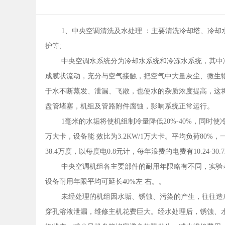
1、中央空调清洗及水处理 ：主要清洗冷却塔、冷
护等;
中央空调水系统分为冷却水系统和冷冻水系统，其中
成膜状流动，充分与空气接触，把空气中大量灰尘、微生
于水不断蒸发、泄漏、飞散，也使水的杂质浓度提高，这
盘管堵塞，机组及管路附件腐蚀，影响系统正常运行。
1毫米的水垢将使机组制冷量降低20%-40%，同时使
万大卡，设备能 效比为3.2KW/1万大卡。平均负荷80%，一年运行
38.4万度，以每度电0.8元计，每年浪费的电费有10.24-3
中央空调机组各主要部件的耐用年限略有不同，实验
设备耐用年限平均可延长40%左 右。。
未经处理的机组因水垢、锈蚀、污染的产生，往往造
穿孔溶液泄漏，维修主机花费巨大。经水处理后，锈蚀、