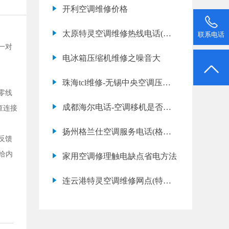
焰异常的几
开利空调维修价格
太原特灵空调维修热线电话(特
联系电话
一对
灵空调故障代码e3是什么意思)
电冰箱压缩机维修之噪音大
珠海tcl维修-无锡中央空调压缩
零线
机异响维修方法
成都海尔电话-空调移机是否需
查连接
要加氟
扬州格兰仕空调服务电话(格兰
反馈
仕空调故障代码e1是什么意思)
给内
家用空调修理触电缺点省电方法
连云港特灵空调维修网点(特灵
空调清洗保养多少钱一次)