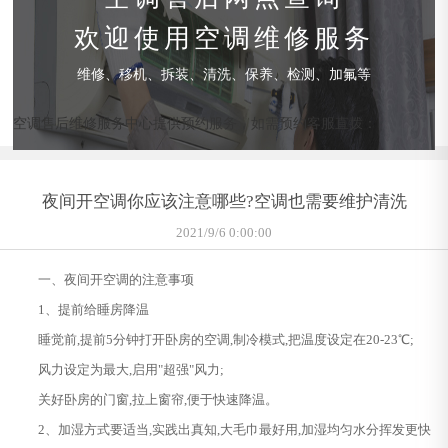
欢迎使用空调维修服务
维修、移机、拆装、清洗、保养、检测、加氟等
空调售后维修服务中心提供预约服务，如需预约客服直拨：
夜间开空调你应该注意哪些?空调也需要维护清洗
2021/9/6 0:00:00
一、夜间开空调的注意事项
1、提前给睡房降温
睡觉前,提前5分钟打开卧房的空调,制冷模式,把温度设定在20-23℃;
风力设定为最大,启用"超强"风力;
关好卧房的门窗,拉上窗帘,便于快速降温。
2、加湿方式要适当,实践出真知,大毛巾最好用,加湿均匀水分挥发更快