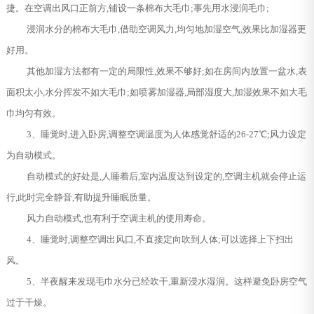
捷。在空调出风口正前方,铺设一条棉布大毛巾;事先用水浸润毛巾;
浸润水分的棉布大毛巾,借助空调风力,均匀地加湿空气,效果比加湿器更
好用。
其他加湿方法都有一定的局限性,效果不够好;如在房间内放置一盆水,表
面积太小,水分挥发不如大毛巾;如喷雾加湿器,局部湿度大,加湿效果不如大毛
巾均匀有效。
3、睡觉时,进入卧房,调整空调温度为人体感觉舒适的26-27℃;风力设定
为自动模式。
自动模式的好处是,人睡着后,室内温度达到设定的,空调主机就会停止运
行,此时完全静音,有助提升睡眠质量。
风力自动模式,也有利于空调主机的使用寿命。
4、睡觉时,调整空调出风口,不直接定向吹到人体;可以选择上下扫出
风。
5、半夜醒来发现毛巾水分已经吹干,重新浸水湿润。这样避免卧房空气
过于干燥。