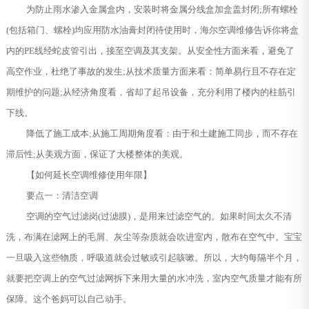
为防止雨水渗入金属盒内，安装时将金属分线盒加盒盖封闭;所有螺栓
(包括箱门、螺栓)均应用防水油膏封闭待使用时，海尔空调维修告诉你将盒
内的PE线经蛇皮管引出，接至空调及其支架。从安全性方面来看，避免了
高空作业，杜绝了事故的发生;从技术质量方面来看：简单易行且不存在定
期维护的问题;从经济角度看，省却了起吊设备，充分利用了楼内的柱筋引
下线。
降低了施工成本;从施工周期角度看：由于和土建施工同步，而不存在
滞后性;从美观方面，保证了大楼整体的美观。
【如何延长空调维修使用年限】
要点一：清洁空调
空调的空气过滤岗(过滤膜)，是用来过滤空气的。如果时间太久不清
洗，布满在滤网上的毛屑、灰尘等杂质就会吹进室内，散布在空气中。宝宝
一旦吸入这些物质，呼吸道就会过敏或引起咳嗽。所以，大约每隔半个月，
就要把空调上的空气过滤网拆下来用大量的水冲洗，室内空气质量才能有所
保障。这个爸妈可以自己动手。