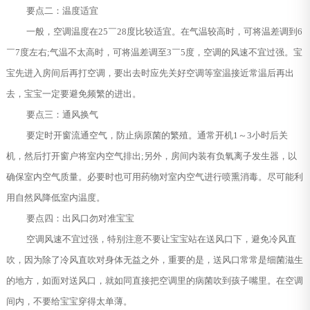
要点二：温度适宜
一般，空调温度在25￣28度比较适宜。在气温较高时，可将温差调到6
￣7度左右;气温不太高时，可将温差调至3￣5度，空调的风速不宜过强。宝
宝先进入房间后再打空调，要出去时应先关好空调等室温接近常温后再出
去，宝宝一定要避免频繁的进出。
要点三：通风换气
要定时开窗流通空气，防止病原菌的繁殖。通常开机1～3小时后关
机，然后打开窗户将室内空气排出;另外，房间内装有负氧离子发生器，以
确保室内空气质量。必要时也可用药物对室内空气进行喷熏消毒。尽可能利
用自然风降低室内温度。
要点四：出风口勿对准宝宝
空调风速不宜过强，特别注意不要让宝宝站在送风口下，避免冷风直
吹，因为除了冷风直吹对身体无益之外，重要的是，送风口常常是细菌滋生
的地方，如面对送风口，就如同直接把空调里的病菌吹到孩子嘴里。在空调
间内，不要给宝宝穿得太单薄。