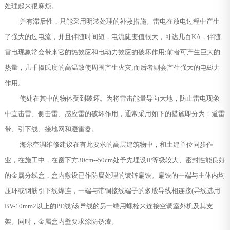
处理起来很麻烦。
并有滞后性，只能采用明装处理的补救措施。雷电在放电过程中产生
了强大的过电流，并且伴随时间短，电流陡变值很大，可达几百KA，伴随
雷电现象常会带来它的热效应和电动力效应的破坏作用;前者可产生巨大的
热量，几千摄氏度的高温致使周围产生火灾;而后者则会产生强大的电磁力
作用。
使处在其中的物体受到破坏。为将雷击能量导向大地，防止雷电现象
中直击雷、侧击雷、感应雷的破坏作用，通常采用如下的措施即分为：避雷
带、引下线、接地网和避雷器。
海尔空调维修建议在有此要求的高层建筑物中，和土建单位同步作
业，在施工中，在窗下方30cm--50cm处予先埋设IP等级较大、密封性能良好
的金属分线盒，盒内敷设已作防腐处理的镀锌扁铁。扁铁的一端与主体内均
压环或钢筋引下线焊连，一端与带铜接线端子的多股导线相连接(导线选用
BV-10mm2以上的PE线)该导线的另一端用螺栓来连接空调室外机及其支
架。同时，金属盒内壁要求涂防锈漆。