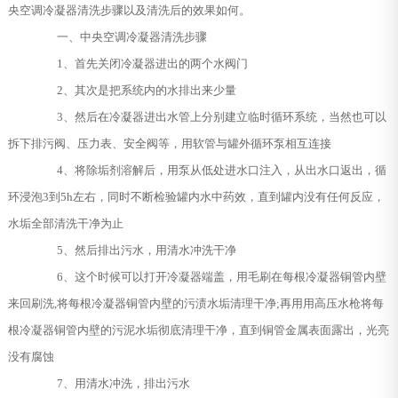
央空调冷凝器清洗步骤以及清洗后的效果如何。
一、中央空调冷凝器清洗步骤
1、首先关闭冷凝器进出的两个水阀门
2、其次是把系统内的水排出来少量
3、然后在冷凝器进出水管上分别建立临时循环系统，当然也可以
拆下排污阀、压力表、安全阀等，用软管与罐外循环泵相互连接
4、将除垢剂溶解后，用泵从低处进水口注入，从出水口返出，循
环浸泡3到5h左右，同时不断检验罐内水中药效，直到罐内没有任何反应，
水垢全部清洗干净为止
5、然后排出污水，用清水冲洗干净
6、这个时候可以打开冷凝器端盖，用毛刷在每根冷凝器铜管内壁
来回刷洗,将每根冷凝器铜管内壁的污渍水垢清理干净;再用用高压水枪将每
根冷凝器铜管内壁的污泥水垢彻底清理干净，直到铜管金属表面露出，光亮
没有腐蚀
7、用清水冲洗，排出污水