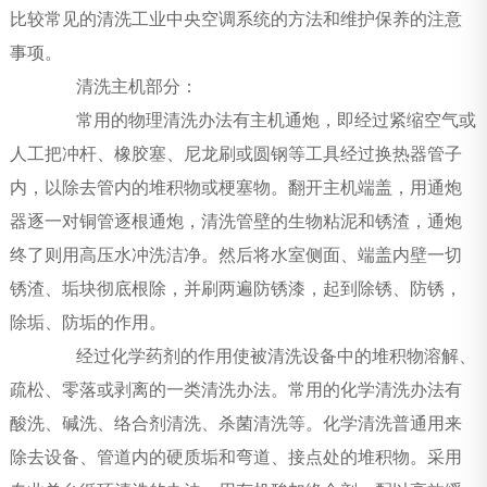
比较常见的清洗工业中央空调系统的方法和维护保养的注意
事项。
清洗主机部分：
常用的物理清洗办法有主机通炮，即经过紧缩空气或
人工把冲杆、橡胶塞、尼龙刷或圆钢等工具经过换热器管子
内，以除去管内的堆积物或梗塞物。翻开主机端盖，用通炮
器逐一对铜管逐根通炮，清洗管壁的生物粘泥和锈渣，通炮
终了则用高压水冲洗洁净。然后将水室侧面、端盖内壁一切
锈渣、垢块彻底根除，并刷两遍防锈漆，起到除锈、防锈，
除垢、防垢的作用。
经过化学药剂的作用使被清洗设备中的堆积物溶解、
疏松、零落或剥离的一类清洗办法。常用的化学清洗办法有
酸洗、碱洗、络合剂清洗、杀菌清洗等。化学清洗普通用来
除去设备、管道内的硬质垢和弯道、接点处的堆积物。采用