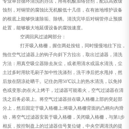
专业单台循环清洗的办法，用有机酸加络合剂，配以高效缓
蚀剂，对铜管的腐蚀比无机酸低十几倍，在有效地维护设备
的根底上能够快速除垢、除锈。清洗完毕后对铜管停止预膜
处置，能够极大地延缓设备的腐蚀速度。
空调回风过滤网部分：
打开吸入格栅，握住两处按钮，同时慢慢地往下拉，
拖住空气过滤器上的钩子向斜下方拉出，取出过滤器，清洗
方法：用真空吸尘器除去灰尘，或者用清水或温水清洗，尘
土过多时用软毛刷子加中性洗涤剂，洗干净后把水甩掉，然
后放在阴凉处晒干。记住勿用50℃以上的热水清洗，以免掉
色或变形;勿在火上烤干，过滤器可能着火，空气过滤器在清
洗之后务必装上。将空气过滤器挂在吸入格栅上部的突起部
分上，然后固定于吸入格栅上;将吸入格栅背面的凸柄向内滑
动，将空气过滤器安装于吸入格栅，关闭吸入格栅，与第1步
相反，按控制盘上的过滤器信号复位键，中央空调清洗的提