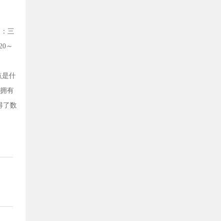
如：三
20～
点是什
们拥有
得了数