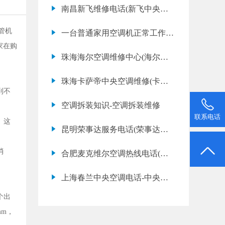
与哪些因素有关？
南昌新飞维修电话(新飞中央空
调不制冷是什么原因)
管机
一台普通家用空调机正常工作时
家在购
的电流是多少
珠海海尔空调维修中心(海尔空
调网点地址查询)
珠海卡萨帝中央空调维修(卡萨
到不
帝中央空调开不了机怎么办)
空调拆装知识-空调拆装维修
联系电话
。这
昆明荣事达服务电话(荣事达空
调维修多少钱)
消
合肥麦克维尔空调热线电话(麦
克维尔空调故障代码e3是什么意
上海春兰中央空调电话-中央空
思)
调清洗价格表及清洗步骤
个出
mm，