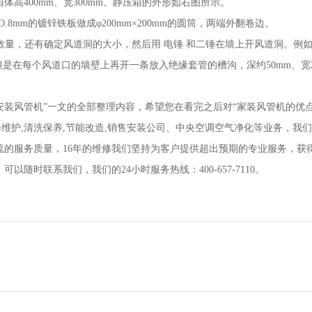
高400mm、宽300mm。静压箱的外形如右图所示。
8mm的镀锌铁板做成φ200mm×200mm的圆筒，两端外翻卷边。
量，还有确定风道洞的大小，然后用 电锤 和二锤在墙上开风道洞。例
。但是在每个风道口的墙壁上再开一条放入绝缘套管的槽沟，深约50mm、宽
装风管机”一文的全部整理内容，希望您在看完之后对“家装风管机的优
维护,清洗保养,节能改造,销售安装公司、中央空调空气净化等业务，我
流的服务质量，16年的维修我们坚持为客户提供超出预期的专业服务，获
时联系我们，我们的24小时服务热线：400-657-7110。