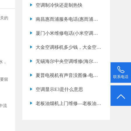
调故障代码e3是什么意思)
空调制冷快还是制热快
相关的
南昌惠而浦服务电话(惠而浦空
调维修多少钱)
厦门小米维修电话(小米空调有
异味怎么办)
大金空调移机多少钱，大金空调
移机费用
无锡海尔中央空调维修(海尔中
水，
央空调漏水是什么原因)
夏普电视机有声音没图像-电视
联系电话
要留
机有声音无图像的
空调显示E3是什么意思
老板油烟机上门维修—老板油烟
中流
机维修收费标准