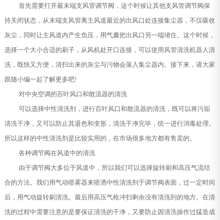
首先需要打开最末端支风管调节阀，这个时候让其他支风管调节阀保
持关闭状态，从末端支风管离主风道最近的出风口处连接集尘器，不仅吸收
灰尘，同时让主风道内产生负压，用气囊把出风口另一端堵住。这个时候，
选择一个大小合适的刷子，从风机处开口连接，可以使用风管清洗机器人清
洗，既快又方便，清扫出来的灰尘与污物会落入集尘器内。接下来，请大家
跟随小编一起了解更多吧!
对中央空调的百叶风口和散流器的清洗
可以选择中性清洗剂，进行百叶风口和散流器的清洗，既可以将污垢
清洗干净，又可以防止其退色和变形，清洗干净完毕，统一进行消毒处理。
所以这样的中性清洗剂是比较实用的，在市场很多地方都有售卖的。
各种调节阀在风道中的清洗
由于调节阀大多位于风道中，所以我们可以选择旋转刷和高压气流结
合的方法。我们用气动喷雾器来喷洒中性清洗剂于调节阀表面，过一定时间
后，用气动旋转刷清洗。最后用高压气枪冲扫剩余没有清洗到的地方。在清
洗的过程中需要注意的是要保证清洗的干净，又要防止因清洗操作过猛造成