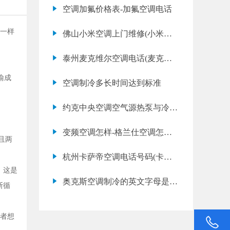
果差是什么原因)
空调加氟价格表-加氟空调电话
是一样
佛山小米空调上门维修(小米空
调不制冷应该怎么办)
泰州麦克维尔空调电话(麦克维
尔空调不制热应该怎么办)
喻成
空调制冷多长时间达到标准
约克中央空调空气源热泵与冷暖
空调的区别
变频空调怎样-格兰仕空调怎么
且两
样—格兰仕变频空
杭州卡萨帝空调电话号码(卡萨
。这是
帝空调故障代码e0是什么意思)
奥克斯空调制冷的英文字母是什
断循
么
者想