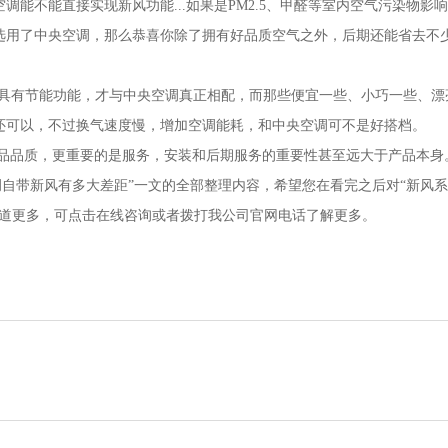
能不能直接实现新风功能...如果是PM2.5、甲醛等室内空气污染物影
选用了中央空调，那么恭喜你除了拥有好品质空气之外，后期还能省去不
才具有节能功能，才与中央空调真正相配，而那些便宜一些、小巧一些、漂
还可以，不过换气速度慢，增加空调能耗，和中央空调可不是好搭档。
品品质，更重要的是服务，安装和后期服务的重要性甚至远大于产品本身
自带新风有多大差距”一文的全部整理内容，希望您在看完之后对“新风
知道更多，可点击在线咨询或者拨打我公司官网电话了解更多。