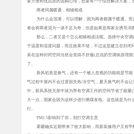
要方便和优品质的选购心理，想要有一个综合解决方案，
两者同属暖通，相辅相成
为什么会混淆，可以理解，因为两者都属于暖通。而
者会将两者混为一谈不足为奇，但是如果是商家去诱导消
那么，二者又是个怎么相辅相成法呢。选择中央空调
于温度和湿度问题，而且效果不错，不过这是建立在封闭
呆在这种封闭空间当然会觉得不舒服(总说的空调病原理跟这
了。
新风初衷是换气，还有一个被人忽视的功能就是节能
气过程中屋内不会过度损失热/冷空气，夏天换气时不会让
中，新风系统无形中就为带有空调工作的空间节省了能量(
大一点，国家会因为这样少进行燃煤发电。这也就是为什
行。
PM2.5影响到了你，别打空调主意
雾霾确实近期带来了较大影响，而新装修用户又有甲