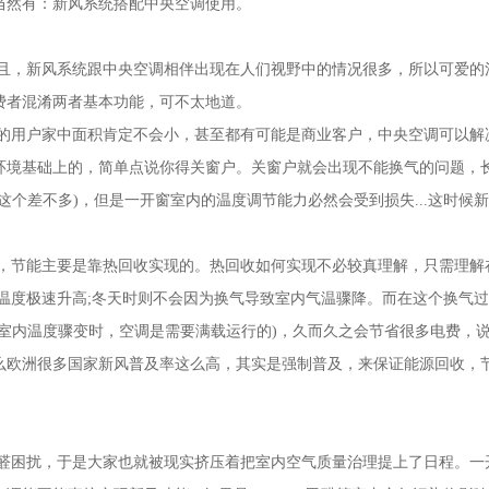
当然有：新风系统搭配中央空调使用。
且，新风系统跟中央空调相伴出现在人们视野中的情况很多，所以可爱的
费者混淆两者基本功能，可不太地道。
的用户家中面积肯定不会小，甚至都有可能是商业客户，中央空调可以解
环境基础上的，简单点说你得关窗户。关窗户就会出现不能换气的问题，
个差不多)，但是一开窗室内的温度调节能力必然会受到损失...这时候
，节能主要是靠热回收实现的。热回收如何实现不必较真理解，只需理解
温度极速升高;冬天时则不会因为换气导致室内气温骤降。而在这个换气过
室内温度骤变时，空调是需要满载运行的)，久而久之会节省很多电费，
么欧洲很多国家新风普及率这么高，其实是强制普及，来保证能源回收，
醛困扰，于是大家也就被现实挤压着把室内空气质量治理提上了日程。一