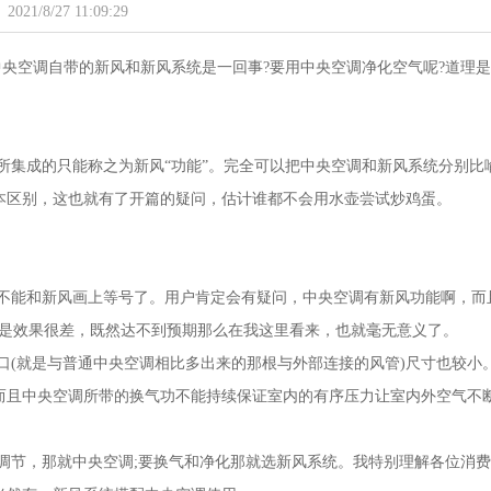
2021/8/27 11:09:29
央空调自带的新风和新风系统是一回事?要用中央空调净化空气呢?道理
所集成的只能称之为新风“功能”。完全可以把中央空调和新风系统分别比
本区别，这也就有了开篇的疑问，估计谁都不会用水壶尝试炒鸡蛋。
不能和新风画上等号了。用户肯定会有疑问，中央空调有新风功能啊，而
但是效果很差，既然达不到预期那么在我这里看来，也就毫无意义了。
口(就是与普通中央空调相比多出来的那根与外部连接的风管)尺寸也较小
而且中央空调所带的换气功不能持续保证室内的有序压力让室内外空气不
调节，那就中央空调;要换气和净化那就选新风系统。我特别理解各位消费