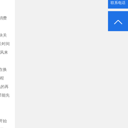
联系电话
消费
决关
长时间
新风来
在换
程
说的再
节能先
开始